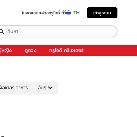
TH
เข้าสู่ระบบ
โหลดแอป
กล่องทรูไอดี ทีวี
ผู้หญิง
ดูดวง
ทรูไอดี ครีเอเตอร์
ีเอเตอร์ อาหาร
อื่นๆ