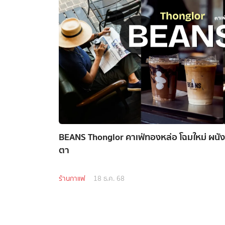
BEANS Thonglor คาเฟ่ทองหล่อ โฉมใหม่ ผนัง
ตา
ร้านกาแฟ
18 ธ.ค. 68