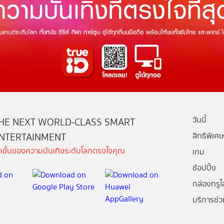
วันนี้
HE NEXT WORLD-CLASS SMART
NTERTAINMENT
สิทธิพิเศษ
ีกขั้นของความบันเทิงระดับโลกตรงใจคุณ
เกม
ช้อปปิ้ง
กล่องทรูไอ
บริการช่ว