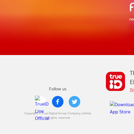
T
E
Follow us
อ
Copyright © True Digital Group Company Limited.
All rights reserved