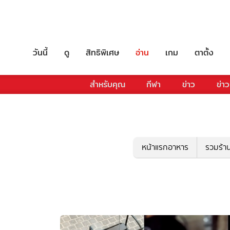
วันนี้
ดู
สิทธิพิเศษ
อ่าน
เกม
ตาตั้ง
สำหรับคุณ
กีฬา
ข่าว
ข่าว
หน้าแรกอาหาร
รวมร้า