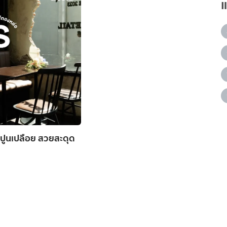
ปูนเปลือย สวยสะดุด