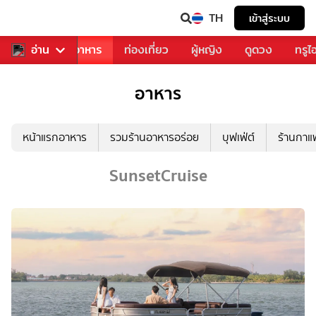
TH
เข้าสู่ระบบ
วงการเพลง
อ่าน
อาหาร
ท่องเที่ยว
ผู้หญิง
ดูดวง
ทรูไ
อาหาร
หน้าแรกอาหาร
รวมร้านอาหารอร่อย
บุฟเฟ่ต์
ร้านกา
SunsetCruise