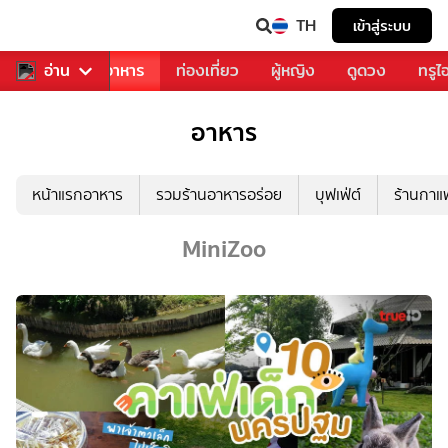
TH
เข้าสู่ระบบ
วงการเพลง
อ่าน
อาหาร
ท่องเที่ยว
ผู้หญิง
ดูดวง
ทรูไ
อาหาร
หน้าแรกอาหาร
รวมร้านอาหารอร่อย
บุฟเฟ่ต์
ร้านกา
MiniZoo