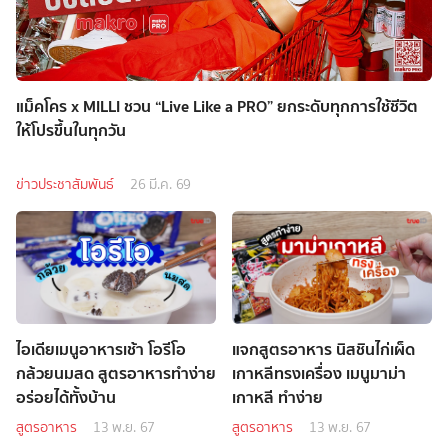
แม็คโคร x MILLI ชวน “Live Like a PRO” ยกระดับทุกการใช้ชีวิต
ให้โปรขึ้นในทุกวัน
ข่าวประชาสัมพันธ์
26 มี.ค. 69
ไอเดียเมนูอาหารเช้า โอรีโอ
แจกสูตรอาหาร นิสชินไก่เผ็ด
กล้วยนมสด สูตรอาหารทำง่าย
เกาหลีทรงเครื่อง เมนูมาม่า
อร่อยได้ทั้งบ้าน
เกาหลี ทำง่าย
สูตรอาหาร
13 พ.ย. 67
สูตรอาหาร
13 พ.ย. 67