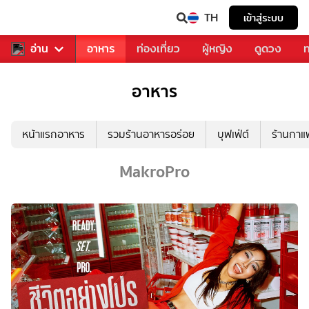
TH
เข้าสู่ระบบ
สารวงการเพลง
อ่าน
อาหาร
ท่องเที่ยว
ผู้หญิง
ดูดวง
ท
อาหาร
หน้าแรกอาหาร
รวมร้านอาหารอร่อย
บุฟเฟ่ต์
ร้านกา
MakroPro