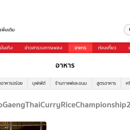
เพิ่มเติม
บันเทิง
ข่าวสารวงการเพลง
อาหาร
ท่องเที่ยว
อาหาร
นอาหารอร่อย
บุฟเฟ่ต์
ร้านกาแฟและขนม
สูตรอาหาร
คร
oGaengThaiCurryRiceChampionship