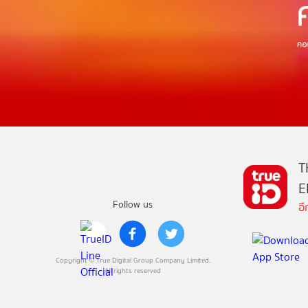
T
E
Follow us
อ
Copyright © True Digital Group Company Limited.
All rights reserved