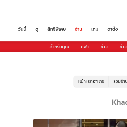
วันนี้
ดู
สิทธิพิเศษ
อ่าน
เกม
ตาตั้ง
สำหรับคุณ
กีฬา
ข่าว
ข่าว
หน้าแรกอาหาร
รวมร้า
Kha