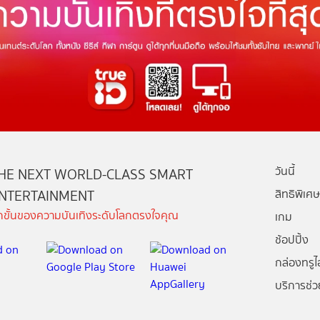
วันนี้
HE NEXT WORLD-CLASS SMART
NTERTAINMENT
สิทธิพิเศษ
ีกขั้นของความบันเทิงระดับโลกตรงใจคุณ
เกม
ช้อปปิ้ง
กล่องทรูไอ
บริการช่ว