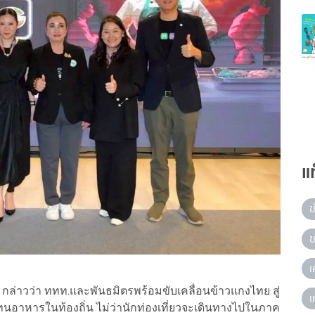
แ
ข
ข
เ
. กล่าวว่า ททท.และพันธมิตรพร้อมขับเคลื่อนข้าวแกงไทย สู่
เ
ทนอาหารในท้องถิ่น ไม่ว่านักท่องเที่ยวจะเดินทางไปในภาค