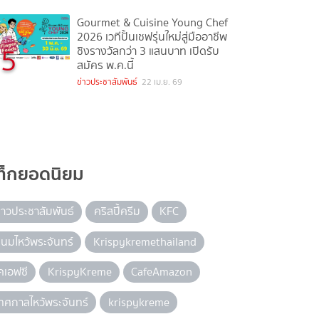
Gourmet & Cuisine Young Chef
2026 เวทีปั้นเชฟรุ่นใหม่สู่มืออาชีพ
5
ชิงรางวัลกว่า 3 แสนบาท เปิดรับ
สมัคร พ.ค.นี้
ข่าวประชาสัมพันธ์
22 เม.ย. 69
ท็กยอดนิยม
่าวประชาสัมพันธ์
คริสปี้ครีม
KFC
นมไหว้พระจันทร์
Krispykremethailand
คเอฟซี
KrispyKreme
CafeAmazon
ทศกาลไหว้พระจันทร์
krispykreme