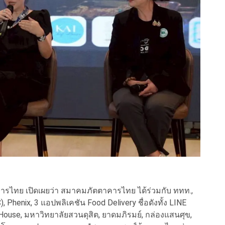
ไทย เปิดเผยว่า สมาคมภัตตาคารไทย ได้ร่วมกับ ททท.,
 Phenix, 3 แอปพลิเคชัน Food Delivery ชื่อดังทั้ง LINE
ouse, มหาวิทยาลัยสวนดุสิต, ยาดมภิรมย์, กล่องแสนศุข,