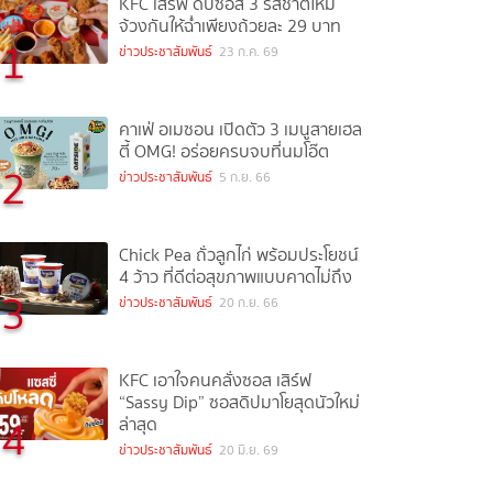
KFC เสิร์ฟ ดิปซอส 3 รสชาติใหม่
จ้วงกันให้ฉ่ำเพียงถ้วยละ 29 บาท
1
ข่าวประชาสัมพันธ์
23 ก.ค. 69
คาเฟ่ อเมซอน เปิดตัว 3 เมนูสายเฮล
ตี้ OMG! อร่อยครบจบที่นมโอ๊ต
2
ข่าวประชาสัมพันธ์
5 ก.ย. 66
Chick Pea ถั่วลูกไก่ พร้อมประโยชน์
4 ว้าว ที่ดีต่อสุขภาพแบบคาดไม่ถึง
3
ข่าวประชาสัมพันธ์
20 ก.ย. 66
KFC เอาใจคนคลั่งซอส เสิร์ฟ
“Sassy Dip” ซอสดิปมาโยสุดนัวใหม่
4
ล่าสุด
ข่าวประชาสัมพันธ์
20 มิ.ย. 69