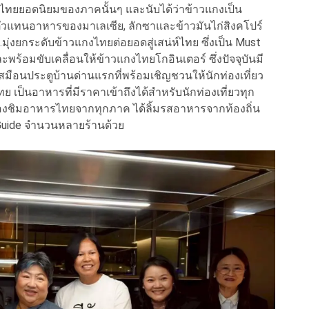
ไทยยอดนิยมของภาคนั้นๆ และนับได้ว่าข้าวแกงเป็น
ตัวแทนอาหารของมาเลเซีย, ลักซาและข้าวมันไก่สิงคโปร์
ุ่งยกระดับข้าวแกงไทยต่อยอดสู่เสน่ห์ไทย ซึ่งเป็น Must
ละพร้อมขับเคลื่อนให้ข้าวแกงไทยโกอินเตอร์ ซึ่งปัจจุบันมี
ือนประตูบ้านด่านแรกที่พร้อมเชิญชวนให้นักท่องเที่ยว
ป็นอาหารที่มีราคาเข้าถึงได้สำหรับนักท่องเที่ยวทุก
องชิมอาหารไทยจากทุกภาค ได้ลิ้มรสอาหารจากท้องถิ่น
n Guide จำนวนหลายร้านด้วย