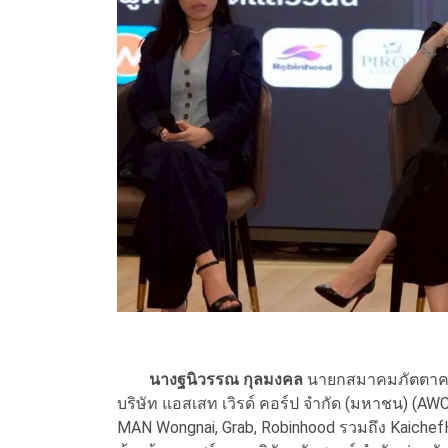
นางฐนิวรรณ กุลมงคล
นายกสมาคมภัตตาคาร
บริษัท แอสเสท เวิรด์ คอร์ป จำกัด (มหาชน) (AWC),
MAN Wongnai, Grab, Robinhood รวมถึง KaichefH