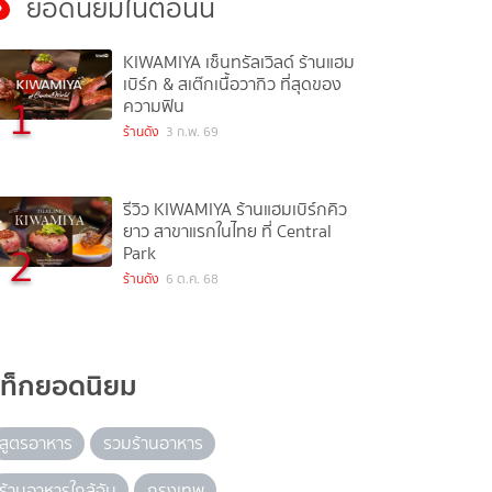
ยอดนิยมในตอนนี้
KIWAMIYA เซ็นทรัลเวิลด์ ร้านแฮม
เบิร์ก & สเต๊กเนื้อวากิว ที่สุดของ
1
ความฟิน
ร้านดัง
3 ก.พ. 69
รีวิว KIWAMIYA ร้านแฮมเบิร์กคิว
ยาว สาขาแรกในไทย ที่ Central
2
Park
ร้านดัง
6 ต.ค. 68
แท็กยอดนิยม
สูตรอาหาร
รวมร้านอาหาร
ร้านอาหารใกล้ฉัน
กรุงเทพ