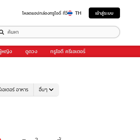
TH
เข้าสู่ระบบ
โหลดแอป
กล่องทรูไอดี ทีวี
ผู้หญิง
ดูดวง
ทรูไอดี ครีเอเตอร์
ีเอเตอร์ อาหาร
อื่นๆ