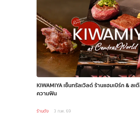
KIWAMIYA เซ็นทรัลเวิลด์ ร้านแฮมเบิร์ก & สเต๊ก
ความฟิน
ร้านดัง
3 ก.พ. 69