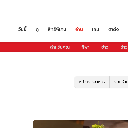
วันนี้
ดู
สิทธิพิเศษ
อ่าน
เกม
ตาตั้ง
สำหรับคุณ
กีฬา
ข่าว
ข่าว
หน้าแรกอาหาร
รวมร้า