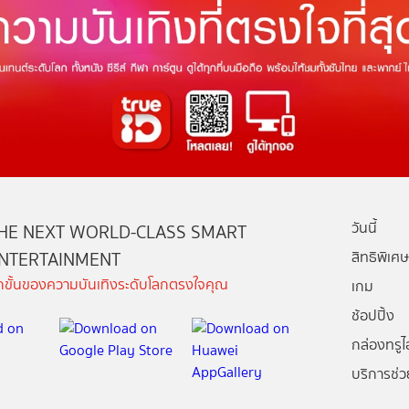
วันนี้
HE NEXT WORLD-CLASS SMART
NTERTAINMENT
สิทธิพิเศษ
ีกขั้นของความบันเทิงระดับโลกตรงใจคุณ
เกม
ช้อปปิ้ง
กล่องทรูไอ
บริการช่ว