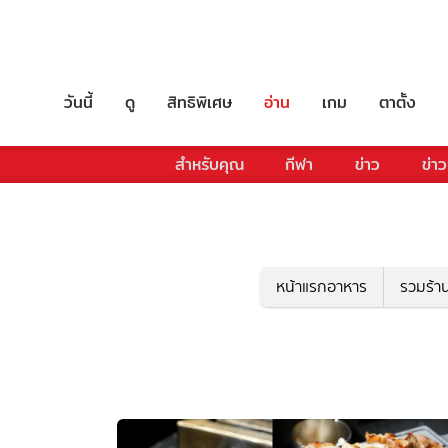
วันนี้
ดู
สิทธิพิเศษ
อ่าน
เกม
ตาตั้ง
สำหรับคุณ
กีฬา
ข่าว
ข่าว
หน้าแรกอาหาร
รวมร้า