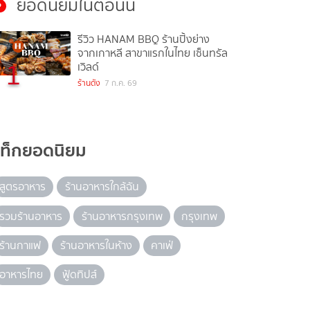
ยอดนิยมในตอนนี้
รีวิว HANAM BBQ ร้านปิ้งย่าง
จากเกาหลี สาขาแรกในไทย เซ็นทรัล
1
เวิลด์
ร้านดัง
7 ก.ค. 69
แท็กยอดนิยม
สูตรอาหาร
ร้านอาหารใกล้ฉัน
รวมร้านอาหาร
ร้านอาหารกรุงเทพ
กรุงเทพ
ร้านกาแฟ
ร้านอาหารในห้าง
คาเฟ่
อาหารไทย
ฟู้ดทิปส์