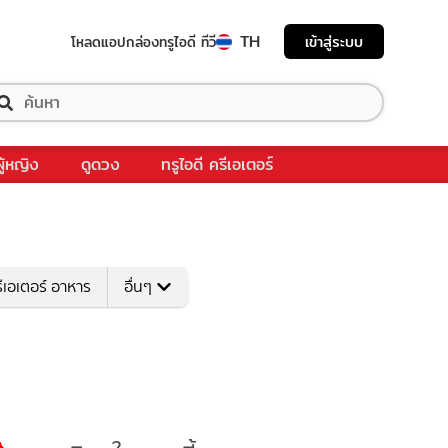
TH
เข้าสู่ระบบ
โหลดแอป
กล่องทรูไอดี ทีวี
ผู้หญิง
ดูดวง
ทรูไอดี ครีเอเตอร์
ีเอเตอร์ อาหาร
อื่นๆ