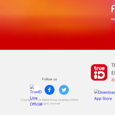
T
E
Follow us
อ
Copyright © True Digital Group Company Limited.
All rights reserved