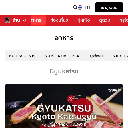
TH
เข้าสู่ระบบ
วงการเพลง
อ่าน
อาหาร
ท่องเที่ยว
ผู้หญิง
ดูดวง
ทรูไ
อาหาร
หน้าแรกอาหาร
รวมร้านอาหารอร่อย
บุฟเฟ่ต์
ร้านกา
Gyukatsu