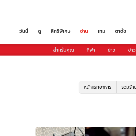
วันนี้
ดู
สิทธิพิเศษ
อ่าน
เกม
ตาตั้ง
สำหรับคุณ
กีฬา
ข่าว
ข่าว
หน้าแรกอาหาร
รวมร้า