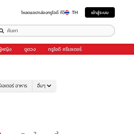
TH
เข้าสู่ระบบ
โหลดแอป
กล่องทรูไอดี ทีวี
ผู้หญิง
ดูดวง
ทรูไอดี ครีเอเตอร์
ีเอเตอร์ อาหาร
อื่นๆ