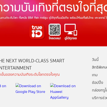
วันนี้
HE NEXT WORLD-CLASS SMART
NTERTAINMENT
สิทธิพิเศษ
ีกขั้นของความบันเทิงระดับโลกตรงใจคุณ
เกม
ช้อปปิ้ง
กล่องทรูไอ
บริการช่ว