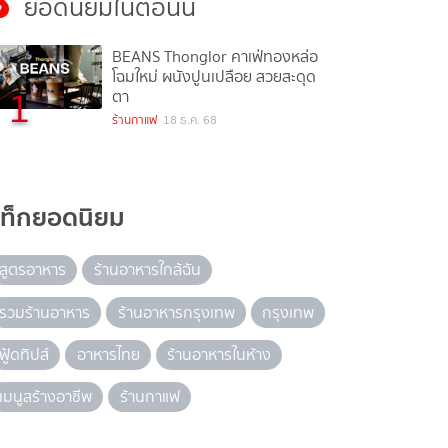
ยอดนิยมในตอนนี้
BEANS Thonglor คาเฟ่ทองหล่อ
โฉมใหม่ ผนังปูนเปลือย สวยสะดุด
1
ตา
ร้านกาแฟ
18 ธ.ค. 68
แท็กยอดนิยม
สูตรอาหาร
ร้านอาหารใกล้ฉัน
รวมร้านอาหาร
ร้านอาหารกรุงเทพ
กรุงเทพ
ฟู้ดทิปส์
อาหารไทย
ร้านอาหารในห้าง
เมนูสร้างอาชีพ
ร้านกาแฟ