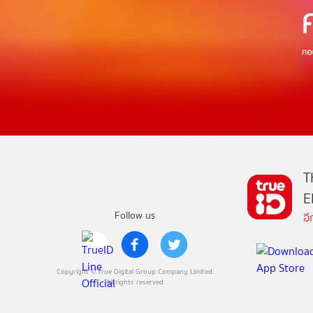
T
E
Follow us
อ
Copyright © True Digital Group Company Limited.
All rights reserved