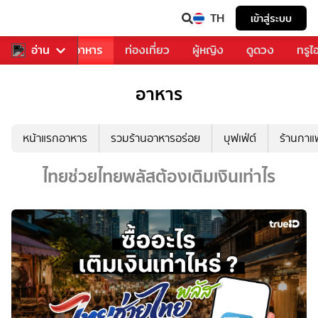
TH
เข้าสู่ระบบ
วงการเพลง
อ่าน
อาหาร
ท่องเที่ยว
ผู้หญิง
ดูดวง
ทรูไ
อาหาร
หน้าแรกอาหาร
รวมร้านอาหารอร่อย
บุฟเฟ่ต์
ร้านกา
ไทยช่วยไทยพลัสต้องเติมเงินเท่าไร