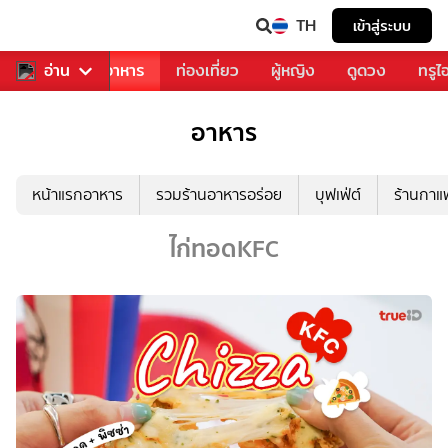
TH
เข้าสู่ระบบ
วงการเพลง
อ่าน
อาหาร
ท่องเที่ยว
ผู้หญิง
ดูดวง
ทรูไ
อาหาร
หน้าแรกอาหาร
รวมร้านอาหารอร่อย
บุฟเฟ่ต์
ร้านกา
ไก่ทอดKFC