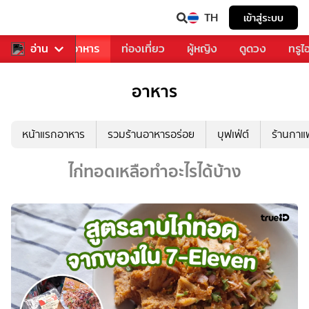
TH
เข้าสู่ระบบ
วงการเพลง
อ่าน
อาหาร
ท่องเที่ยว
ผู้หญิง
ดูดวง
ทรูไ
อาหาร
หน้าแรกอาหาร
รวมร้านอาหารอร่อย
บุฟเฟ่ต์
ร้านกา
ไก่ทอดเหลือทำอะไรได้บ้าง