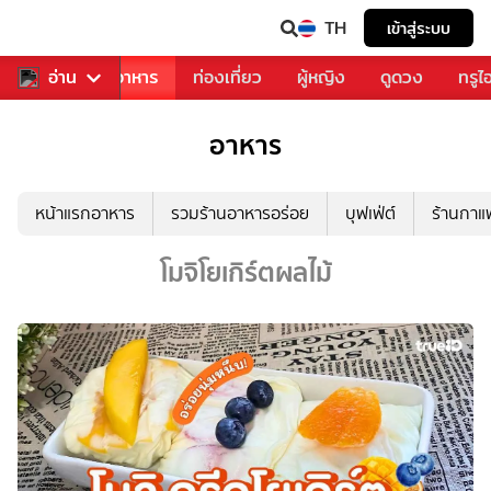
TH
เข้าสู่ระบบ
วงการเพลง
อ่าน
อาหาร
ท่องเที่ยว
ผู้หญิง
ดูดวง
ทรูไ
อาหาร
หน้าแรกอาหาร
รวมร้านอาหารอร่อย
บุฟเฟ่ต์
ร้านกา
โมจิโยเกิร์ตผลไม้