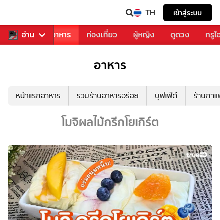
TH
เข้าสู่ระบบ
วงการเพลง
อ่าน
อาหาร
ท่องเที่ยว
ผู้หญิง
ดูดวง
ทรูไ
อาหาร
หน้าแรกอาหาร
รวมร้านอาหารอร่อย
บุฟเฟ่ต์
ร้านกา
โมจิผลไม้กรีกโยเกิร์ต