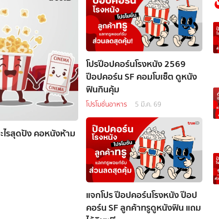
โปรป๊อปคอร์นโรงหนัง 2569
ป๊อปคอร์น SF คอมโบเซ็ต ดูหนัง
ฟินกินคุ้ม
โปรโมชั่นอาหาร
5 มี.ค. 69
อะไรสุดปัง คอหนังห้าม
แจกโปร ป๊อปคอร์นโรงหนัง ป๊อป
คอร์น SF ลูกค้าทรูดูหนังฟิน แถม