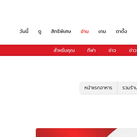
วันนี้
ดู
สิทธิพิเศษ
อ่าน
เกม
ตาตั้ง
สำหรับคุณ
กีฬา
ข่าว
ข่าว
หน้าแรกอาหาร
รวมร้า