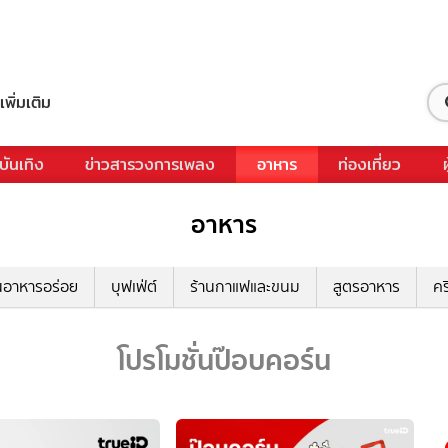
เพิ่มเติม
บันเทิง
ข่าวสารวงการเพลง
อาหาร
ท่องเที่ยว
อาหาร
นอาหารอร่อย
บุฟเฟ่ต์
ร้านกาแฟและขนม
สูตรอาหาร
คร
โปรโมชั่นป๊อบคอร์น