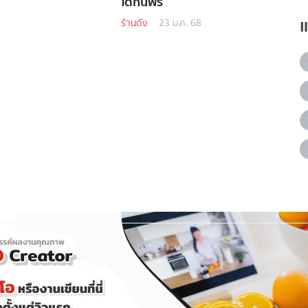
ได้กินฟรี
ร้านดัง
23 ม.ค. 68