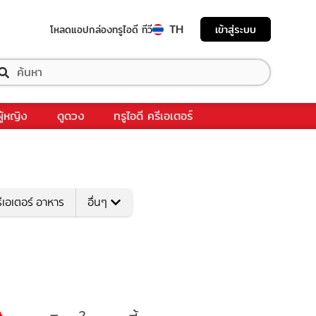
TH
เข้าสู่ระบบ
โหลดแอป
กล่องทรูไอดี ทีวี
ผู้หญิง
ดูดวง
ทรูไอดี ครีเอเตอร์
ีเอเตอร์ อาหาร
อื่นๆ