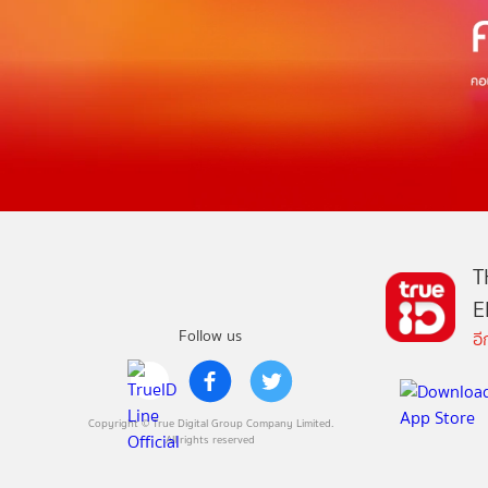
T
E
Follow us
อ
Copyright © True Digital Group Company Limited.
All rights reserved