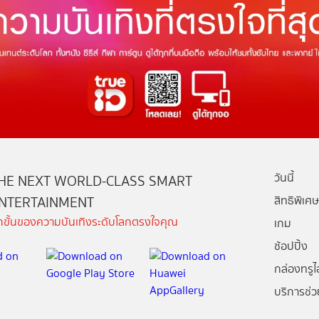
วันนี้
HE NEXT WORLD-CLASS SMART
NTERTAINMENT
สิทธิพิเศษ
ีกขั้นของความบันเทิงระดับโลกตรงใจคุณ
เกม
ช้อปปิ้ง
กล่องทรูไอ
บริการช่ว