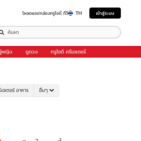
TH
เข้าสู่ระบบ
โหลดแอป
กล่องทรูไอดี ทีวี
ผู้หญิง
ดูดวง
ทรูไอดี ครีเอเตอร์
ีเอเตอร์ อาหาร
อื่นๆ