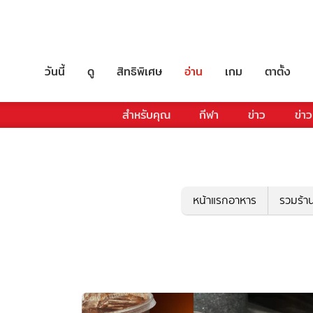
วันนี้
ดู
สิทธิพิเศษ
อ่าน
เกม
ตาตั้ง
สำหรับคุณ
กีฬา
ข่าว
ข่าว
หน้าแรกอาหาร
รวมร้า