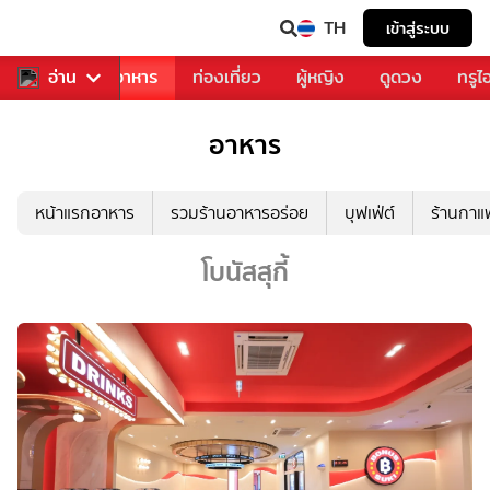
TH
เข้าสู่ระบบ
วงการเพลง
อ่าน
อาหาร
ท่องเที่ยว
ผู้หญิง
ดูดวง
ทรูไ
อาหาร
หน้าแรกอาหาร
รวมร้านอาหารอร่อย
บุฟเฟ่ต์
ร้านกา
โบนัสสุกี้