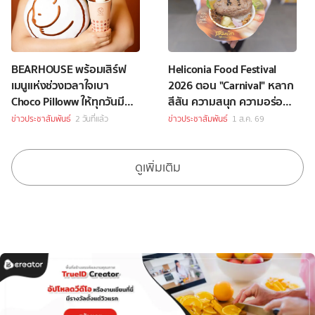
BEARHOUSE พร้อมเสิร์ฟ
Heliconia Food Festival
เมนูแห่งช่วงเวลาใจเบา
2026 ตอน "Carnival" หลาก
Choco Pilloww ให้ทุกวันมี
สีสัน ความสนุก ความอร่อย
“Soft Moment”
Celebrity Chef กว่า 70 ชีวิต
ข่าวประชาสัมพันธ์
2 วันที่แล้ว
ข่าวประชาสัมพันธ์
1 ส.ค. 69
ดูเพิ่มเติม