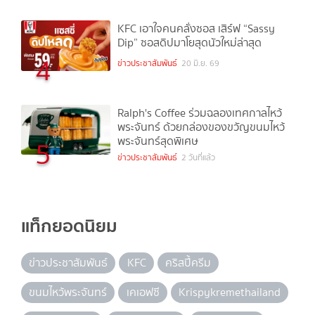
KFC เอาใจคนคลั่งซอส เสิร์ฟ “Sassy
Dip” ซอสดิปมาโยสุดนัวใหม่ล่าสุด
4
ข่าวประชาสัมพันธ์
20 มิ.ย. 69
Ralph's Coffee ร่วมฉลองเทศกาลไหว้
พระจันทร์ ด้วยกล่องของขวัญขนมไหว้
พระจันทร์สุดพิเศษ
5
ข่าวประชาสัมพันธ์
2 วันที่แล้ว
แท็กยอดนิยม
ข่าวประชาสัมพันธ์
KFC
คริสปี้ครีม
ขนมไหว้พระจันทร์
เคเอฟซี
Krispykremethailand