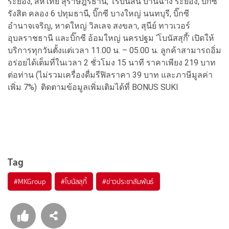
ระยอง, สหไทย สุราษฎร์ธานี, โรบินสัน บ้านฉาง ระยอง, บิ๊กซี
รังสิต คลอง 6 ปทุมธานี, บิ๊กซี บางใหญ่ นนทบุรี, บิ๊กซี
อำนาจเจริญ, หาดใหญ่ วิลเลจ สงขลา, สุนีย์ ทาวเวอร์
อุบลราชธานี และบิ๊กซี อ้อมใหญ่ นครปฐม ‘โบนัสสุกี้’ เปิดให้
บริการทุกวันตั้งแต่เวลา 11.00 น. – 05.00 น. ลูกค้าสามารถอิ่ม
อร่อยได้เต็มที่ในเวลา 2 ชั่วโมง 15 นาที ราคาเพียง 219 บาท
ต่อท่าน (ไม่รวมเครื่องดื่มรีฟิลราคา 39 บาท และภาษีมูลค่า
เพิ่ม 7%) ติดตามข้อมูลเพิ่มเติมได้ที่ BONUS SUKI
Tag
#
MKGroup
#
โบนัสสุกี้
#
ข่าวประชาสัมพันธ์