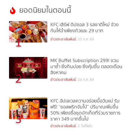
ยอดนิยมในตอนนี้
KFC เสิร์ฟ ดิปซอส 3 รสชาติใหม่ จ้วง
กันให้ฉ่ำเพียงถ้วยละ 29 บาท
1
ข่าวประชาสัมพันธ์
23 ก.ค. 69
MK Buffet Subscription 299! ชวน
มาซ้ำ ยิ่งกินบ่อย ยิ่งคุ้มขึ้น ตลอดเดือน
สิงหาคม
2
ข่าวประชาสัมพันธ์
24 ก.ค. 69
KFC อัปเลเวลความอร่อยมื้อวันแม่ รับ
ฟรี! “ซอสพริกจัมโบ้” ปริมาณเพิ่มขึ้น
50% เพียงซื้อชุดบักเก็ตที่ร่วมรายการ
3
ราคา 349 บาทขึ้นไป
ข่าวประชาสัมพันธ์
2 วันที่แล้ว