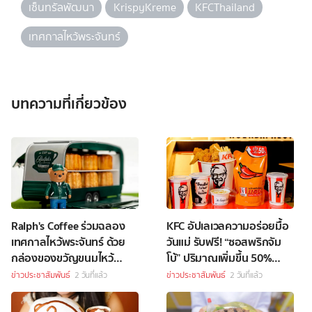
เซ็นทรัลพัฒนา
KrispyKreme
KFCThailand
เทศกาลไหว้พระจันทร์
บทความที่เกี่ยวข้อง
Ralph's Coffee ร่วมฉลอง
KFC อัปเลเวลความอร่อยมื้อ
เทศกาลไหว้พระจันทร์ ด้วย
วันแม่ รับฟรี! “ซอสพริกจัม
กล่องของขวัญขนมไหว้
โบ้” ปริมาณเพิ่มขึ้น 50%
พระจันทร์สุดพิเศษ
เพียงซื้อชุดบักเก็ตที่ร่วม
ข่าวประชาสัมพันธ์
2 วันที่แล้ว
ข่าวประชาสัมพันธ์
2 วันที่แล้ว
รายการราคา 349 บาทขึ้นไป