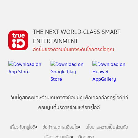
THE NEXT WORLD-CLASS SMART
ENTERTAINMENT
อีกขั้นของความบันเทิงระดับโลกตรงใจคุณ
วันนี้
ดู
สิทธิพิเศษ
อ่าน
เกม
ตาตั้ง
ช้อปปิ้ง
แพ็กเกจ
กล่องทรูไอดีทีวี
คอมมูนิตี้
บริการช่วยเหลือทรูไอดี
เกี่ยวกับทรูไอดี
ข้อกำหนดและเงื่อนไข
นโยบายความเป็นส่วนตัว
บริการช่วยเหลือ
ติดต่อเรา