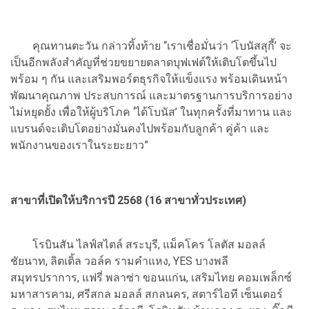
คุณทานตะวัน กล่าวทิ้งท้าย “เราเชื่อมั่นว่า ‘โบนัสสุกี้’ จะ
เป็นอีกพลังสำคัญที่ช่วยขยายตลาดบุฟเฟต์ให้เติบโตขึ้นไป
พร้อม ๆ กัน และเสริมพอร์ตธุรกิจให้แข็งแรง พร้อมเดินหน้า
พัฒนาคุณภาพ ประสบการณ์ และมาตรฐานการบริการอย่าง
ไม่หยุดยั้ง เพื่อให้ผู้บริโภค ‘ได้โบนัส’ ในทุกครั้งที่มาทาน และ
แบรนด์จะเติบโตอย่างมั่นคงไปพร้อมกับลูกค้า คู่ค้า และ
พนักงานของเราในระยะยาว”
สาขาที่เปิดให้บริการปี 2568 (16 สาขาทั่วประเทศ)
โรบินสัน ไลฟ์สไตล์ สระบุรี, แม็คโคร โลตัส มอลล์
ชัยนาท, ลิตเติ้ล วอล์ค รามคำแหง, YES บางพลี
สมุทรปราการ, แฟรี่ พลาซ่า ขอนแก่น, เสริมไทย คอมเพล็กซ์
มหาสารคาม, ศรีสกล มอลล์ สกลนคร, สตาร์ไอที เซ็นเตอร์