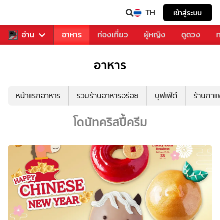
TH
เข้าสู่ระบบ
สารวงการเพลง
อ่าน
อาหาร
ท่องเที่ยว
ผู้หญิง
ดูดวง
ท
อาหาร
หน้าแรกอาหาร
รวมร้านอาหารอร่อย
บุฟเฟ่ต์
ร้านกา
โดนัทคริสปี้ครีม