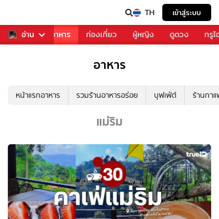
TH
เข้าสู่ระบบ
วงการเพลง
อ่าน
อาหาร
ท่องเที่ยว
ผู้หญิง
ดูดวง
ทรูไ
อาหาร
หน้าแรกอาหาร
รวมร้านอาหารอร่อย
บุฟเฟ่ต์
ร้านกา
แม่ริม