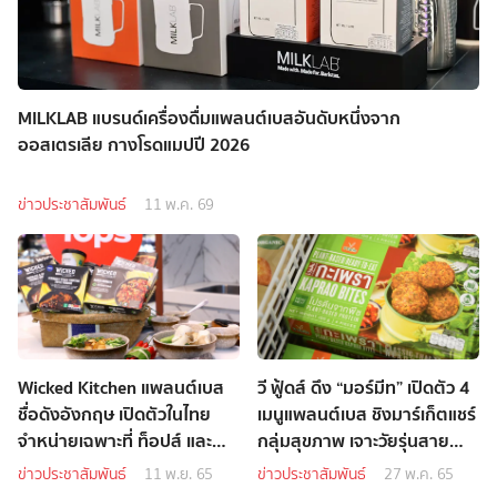
MILKLAB แบรนด์เครื่องดื่มแพลนต์เบสอันดับหนึ่งจาก
ออสเตรเลีย กางโรดแมปปี 2026
ข่าวประชาสัมพันธ์
11 พ.ค. 69
Wicked Kitchen แพลนต์เบส
วี ฟู้ดส์ ดึง “มอร์มีท” เปิดตัว 4
ชื่อดังอังกฤษ เปิดตัวในไทย
เมนูแพลนต์เบส ชิงมาร์เก็ตแชร์
จำหน่ายเฉพาะที่ ท็อปส์ และ
กลุ่มสุขภาพ เจาะวัยรุ่นสาย
ท็อปส์ ฟู้ด ฮอลล์
เฮลธ์ตี้
ข่าวประชาสัมพันธ์
11 พ.ย. 65
ข่าวประชาสัมพันธ์
27 พ.ค. 65