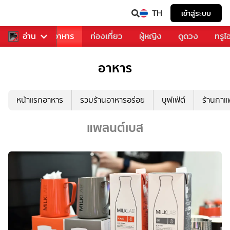
TH
เข้าสู่ระบบ
วงการเพลง
อ่าน
อาหาร
ท่องเที่ยว
ผู้หญิง
ดูดวง
ทรูไ
อาหาร
หน้าแรกอาหาร
รวมร้านอาหารอร่อย
บุฟเฟ่ต์
ร้านกา
แพลนต์เบส