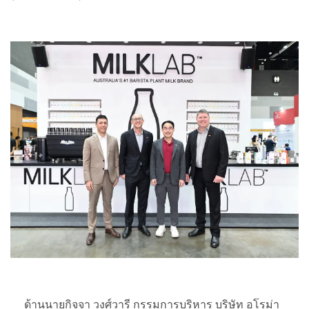
ด้านนายกิจจา วงศ์วารี กรรมการบริหาร บริษัท อโรม่า