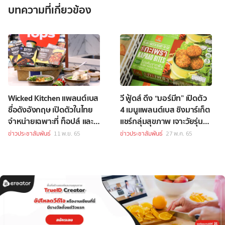
บทความที่เกี่ยวข้อง
Wicked Kitchen แพลนต์เบส
วี ฟู้ดส์ ดึง “มอร์มีท” เปิดตัว
ชื่อดังอังกฤษ เปิดตัวในไทย
4 เมนูแพลนต์เบส ชิงมาร์เก็ต
จำหน่ายเฉพาะที่ ท็อปส์ และ
แชร์กลุ่มสุขภาพ เจาะวัยรุ่น
ท็อปส์ ฟู้ด ฮอลล์
สายเฮลธ์ตี้
ข่าวประชาสัมพันธ์
11 พ.ย. 65
ข่าวประชาสัมพันธ์
27 พ.ค. 65