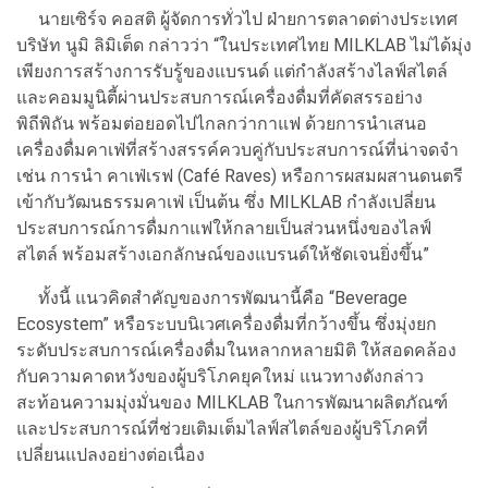
นายเซิร์จ คอสติ ผู้จัดการทั่วไป ฝ่ายการตลาดต่างประเทศ
บริษัท นูมิ ลิมิเต็ด กล่าวว่า “ในประเทศไทย MILKLAB ไม่ได้มุ่ง
เพียงการสร้างการรับรู้ของแบรนด์ แต่กำลังสร้างไลฟ์สไตล์
และคอมมูนิตี้ผ่านประสบการณ์เครื่องดื่มที่คัดสรรอย่าง
พิถีพิถัน พร้อมต่อยอดไปไกลกว่ากาแฟ ด้วยการนำเสนอ
เครื่องดื่มคาเฟ่ที่สร้างสรรค์ควบคู่กับประสบการณ์ที่น่าจดจำ
เช่น การนำ คาเฟ่เรฟ (Café Raves) หรือการผสมผสานดนตรี
เข้ากับวัฒนธรรมคาเฟ่ เป็นต้น ซึ่ง MILKLAB กำลังเปลี่ยน
ประสบการณ์การดื่มกาแฟให้กลายเป็นส่วนหนึ่งของไลฟ์
สไตล์ พร้อมสร้างเอกลักษณ์ของแบรนด์ให้ชัดเจนยิ่งขึ้น”
ทั้งนี้ แนวคิดสำคัญของการพัฒนานี้คือ “Beverage
Ecosystem” หรือระบบนิเวศเครื่องดื่มที่กว้างขึ้น ซึ่งมุ่งยก
ระดับประสบการณ์เครื่องดื่มในหลากหลายมิติ ให้สอดคล้อง
กับความคาดหวังของผู้บริโภคยุคใหม่ แนวทางดังกล่าว
สะท้อนความมุ่งมั่นของ MILKLAB ในการพัฒนาผลิตภัณฑ์
และประสบการณ์ที่ช่วยเติมเต็มไลฟ์สไตล์ของผู้บริโภคที่
เปลี่ยนแปลงอย่างต่อเนื่อง