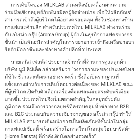
การเติบโตของ MILKLAB ส่วนหนึ่งขับเคลื่อนผ่านความ
ร่วมมือเชิงกลยุทธ์กับพันธมิตรผู้จัดจำหน่าย เพื่อให้ผลิตภัณฑ์
สามารถเข้าถึงผู้บริโภคได้อย่างครอบคลุม ทั้งในช่องทางร้าน
กาแฟและค้าปลีก สำหรับประเทศไทย MILKLAB ทำงานร่วม
กับ อโรม่า กรุ๊ป (Aroma Group) ผู้ดำเนินธุรกิจกาแฟครบวงจร
ชั้นนำ เป็นพันธมิตรสำคัญในการขยายการเข้าถึงเครือข่ายบา
ริสต้ามืออาชีพและช่องทางค้าปลีกทั่วประเทศ
นายเดนิส เฟลพ์ส ประธานเจ้าหน้าที่ด้านการดูแลลูกค้า
บริษัท นูมิ ลิมิเต็ด กล่าวเสริมว่า “วงการกาแฟของประเทศไทย
มีชีวิตชีวาและพัฒนาอย่างรวดเร็ว ซึ่งถือเป็นรากฐานที่
แข็งแกร่งสำหรับการเติบโตอย่างต่อเนื่องของ MILKLAB ขณะ
ที่ผู้บริโภคเปิดรับตัวเลือกเครื่องดื่มแพลนต์เบสระดับพรีเมียม
มากขึ้น ประเทศไทยจึงเป็นตลาดสำคัญในกลยุทธ์ระดับ
ภูมิภาค รวมถึงการวางกลยุทธ์ที่ครอบคลุมทั้งช่องทาง B2B
และ B2C ประกอบกับความเชี่ยวชาญของ อโรม่า กรุ๊ป ทำให้
MILKLAB สามารถเดินหน้าการเป็นผลิตภัณฑ์ชั้นนำในกลุ่ม
กาแฟสเปเชียลตี้ พร้อมสร้างโอกาสใหม่ในกลุ่มโฮมบาริสต้า
(Home Barista) ที่กำลังเติบโตอย่างรวดเร็ว”