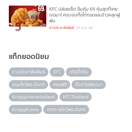
KFC ปล่อยเซ็ต อิ่มคุ้ม 69 คุ้มสุดที่เคย
เจอมา! ครบจบทั้งไก่ทอดและข้าวคลุกผู้
พัน
5
ข่าวประชาสัมพันธ์
30 เม.ย. 68
แท็กยอดนิยม
ข่าวประชาสัมพันธ์
KFC
คริสปี้ครีม
ขนมไหว้พระจันทร์
เคเอฟซี
เซ็นทรัลพัฒนา
Krispykremethailand
KFCThailand
KrispyKreme
เทศกาลไหว้พระจันทร์