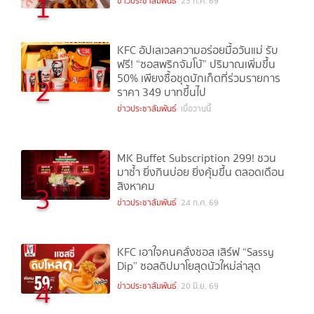
1
ข่าวประชาสัมพันธ์
23 ก.ค. 69
KFC อัปเลเวลความอร่อยมื้อวันแม่ รับ
ฟรี! “ซอสพริกจัมโบ้” ปริมาณเพิ่มขึ้น
50% เพียงซื้อชุดบักเก็ตที่ร่วมรายการ
2
ราคา 349 บาทขึ้นไป
ข่าวประชาสัมพันธ์
เมื่อวานนี้
MK Buffet Subscription 299! ชวน
มาซ้ำ ยิ่งกินบ่อย ยิ่งคุ้มขึ้น ตลอดเดือน
สิงหาคม
3
ข่าวประชาสัมพันธ์
24 ก.ค. 69
KFC เอาใจคนคลั่งซอส เสิร์ฟ “Sassy
Dip” ซอสดิปมาโยสุดนัวใหม่ล่าสุด
4
ข่าวประชาสัมพันธ์
20 มิ.ย. 69