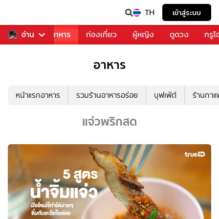
TH
เข้าสู่ระบบ
วงการเพลง
อ่าน
อาหาร
ท่องเที่ยว
ผู้หญิง
ดูดวง
ทรูไ
อาหาร
หน้าแรกอาหาร
รวมร้านอาหารอร่อย
บุฟเฟ่ต์
ร้านกา
แจ่วพริกสด