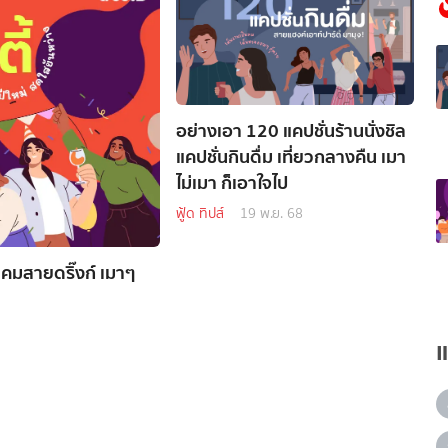
อย่างเอา 120 แคปชั่นร้านนั่งชิล
แคปชั่นกินดื่ม เที่ยวกลางคืน เมา
ไม่เมา ก็เอาใจไป
ฟู้ด ทิปส์
19 พ.ย. 68
คำคมสายดริ๊งก์ เมาๆ