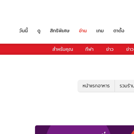
วันนี้
ดู
สิทธิพิเศษ
อ่าน
เกม
ตาตั้ง
สำหรับคุณ
กีฬา
ข่าว
ข่าว
หน้าแรกอาหาร
รวมร้า