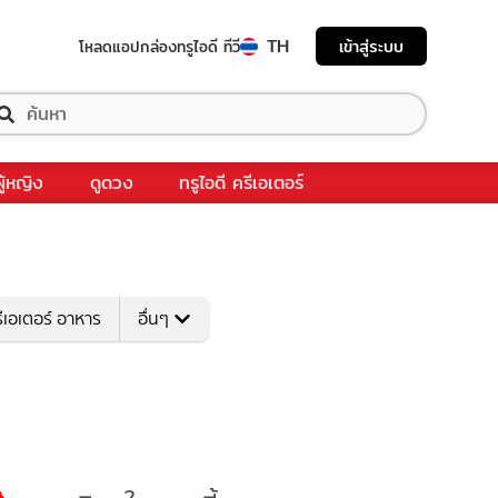
TH
เข้าสู่ระบบ
โหลดแอป
กล่องทรูไอดี ทีวี
ผู้หญิง
ดูดวง
ทรูไอดี ครีเอเตอร์
ีเอเตอร์ อาหาร
อื่นๆ