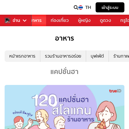
TH
เข้าสู่ระบบ
วงการเพลง
อ่าน
อาหาร
ท่องเที่ยว
ผู้หญิง
ดูดวง
ทรูไ
อาหาร
หน้าแรกอาหาร
รวมร้านอาหารอร่อย
บุฟเฟ่ต์
ร้านกา
แคปชั่นฮา