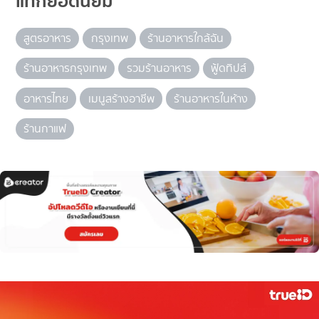
แท็กยอดนิยม
สูตรอาหาร
กรุงเทพ
ร้านอาหารใกล้ฉัน
ร้านอาหารกรุงเทพ
รวมร้านอาหาร
ฟู้ดทิปส์
อาหารไทย
เมนูสร้างอาชีพ
ร้านอาหารในห้าง
ร้านกาแฟ