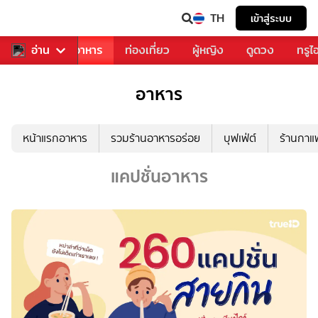
TH
เข้าสู่ระบบ
วงการเพลง
อ่าน
อาหาร
ท่องเที่ยว
ผู้หญิง
ดูดวง
ทรูไ
อาหาร
หน้าแรกอาหาร
รวมร้านอาหารอร่อย
บุฟเฟ่ต์
ร้านกา
แคปชั่นอาหาร