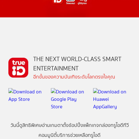
THE NEXT WORLD-CLASS SMART
ENTERTAINMENT
อีกขั้นของความบันเทิงระดับโลกตรงใจคุณ
วันนี้
ดู
สิทธิพิเศษ
อ่าน
เกม
ตาตั้ง
ช้อปปิ้ง
แพ็กเกจ
กล่องทรูไอดีทีวี
คอมมูนิตี้
บริการช่วยเหลือทรูไอดี