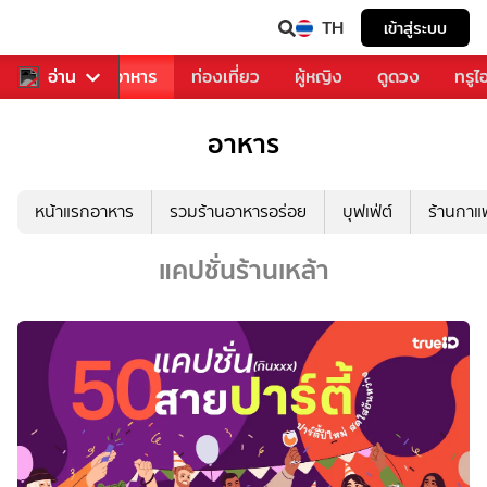
TH
เข้าสู่ระบบ
วงการเพลง
อ่าน
อาหาร
ท่องเที่ยว
ผู้หญิง
ดูดวง
ทรูไ
อาหาร
หน้าแรกอาหาร
รวมร้านอาหารอร่อย
บุฟเฟ่ต์
ร้านกา
แคปชั่นร้านเหล้า