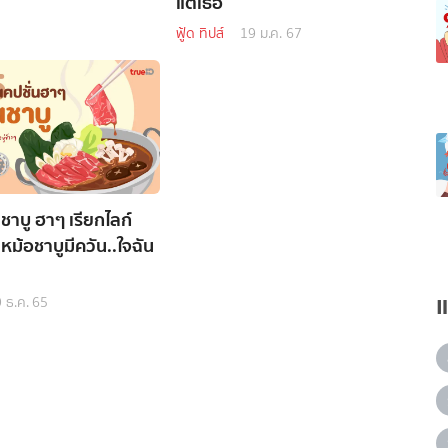
แต่เธอ
ฟู้ด ทิปส์
19 ม.ค. 67
ชาบู ฮาๆ เรียกไลก์
 หม้อชาบูมีควัน..ใจฉัน
 ธ.ค. 65