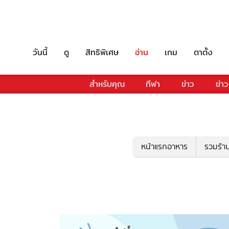
วันนี้
ดู
สิทธิพิเศษ
อ่าน
เกม
ตาตั้ง
สำหรับคุณ
กีฬา
ข่าว
ข่าว
หน้าแรกอาหาร
รวมร้า