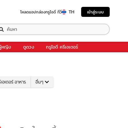
TH
เข้าสู่ระบบ
โหลดแอป
กล่องทรูไอดี ทีวี
ผู้หญิง
ดูดวง
ทรูไอดี ครีเอเตอร์
ีเอเตอร์ อาหาร
อื่นๆ