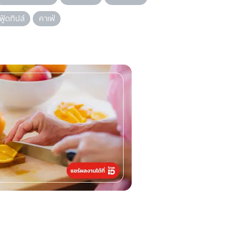
ฟู้ดทิปส์
คาเฟ่