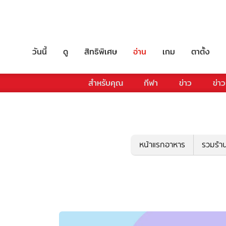
วันนี้
ดู
สิทธิพิเศษ
อ่าน
เกม
ตาตั้ง
สำหรับคุณ
กีฬา
ข่าว
ข่าว
หน้าแรกอาหาร
รวมร้า