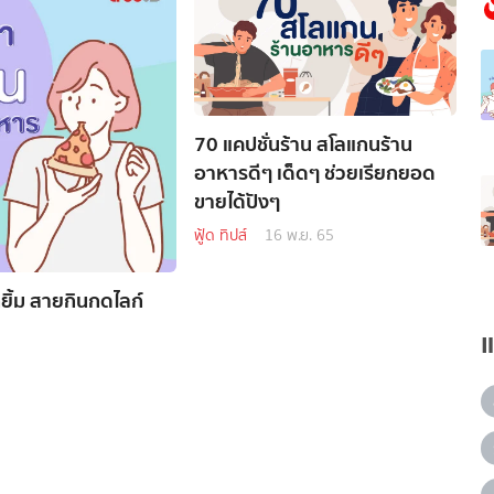
70 แคปชั่นร้าน สโลแกนร้าน
อาหารดีๆ เด็ดๆ ช่วยเรียกยอด
ขายได้ปังๆ
ฟู้ด ทิปส์
16 พ.ย. 65
ยิ้ม สายกินกดไลก์