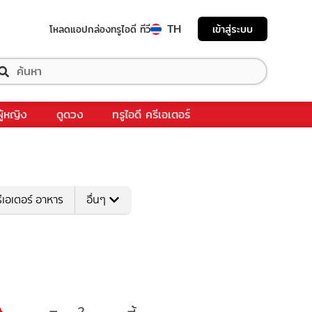
TH
เข้าสู่ระบบ
โหลดแอป
กล่องทรูไอดี ทีวี
ผู้หญิง
ดูดวง
ทรูไอดี ครีเอเตอร์
ีเอเตอร์ อาหาร
อื่นๆ