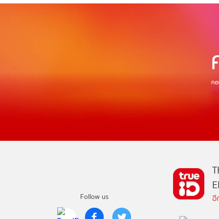
T
E
Follow us
อ