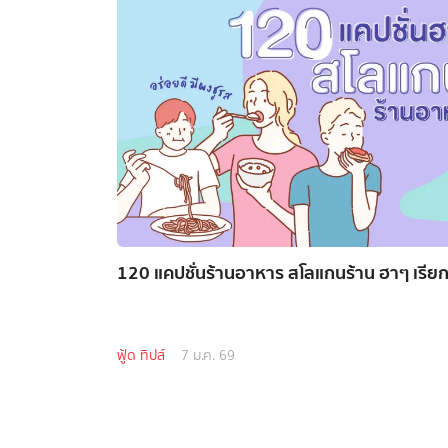
120 แคปชั่นร้านอาหาร สโลแกนร้าน ฮาๆ เรียก
ฟู้ด ทิปส์
7 ม.ค. 69