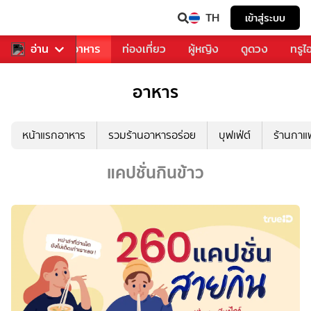
TH
เข้าสู่ระบบ
วงการเพลง
อ่าน
อาหาร
ท่องเที่ยว
ผู้หญิง
ดูดวง
ทรูไ
อาหาร
หน้าแรกอาหาร
รวมร้านอาหารอร่อย
บุฟเฟ่ต์
ร้านกา
แคปชั่นกินข้าว