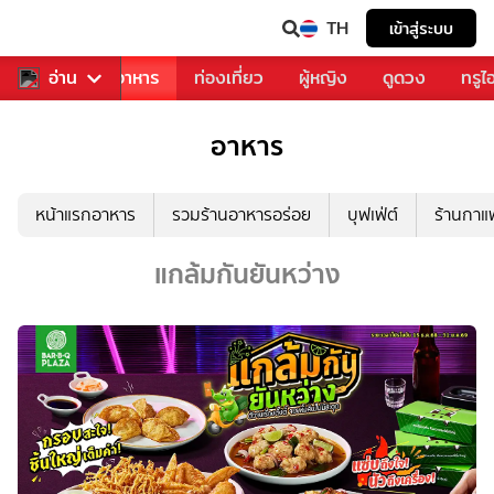
TH
เข้าสู่ระบบ
วงการเพลง
อ่าน
อาหาร
ท่องเที่ยว
ผู้หญิง
ดูดวง
ทรูไ
อาหาร
หน้าแรกอาหาร
รวมร้านอาหารอร่อย
บุฟเฟ่ต์
ร้านกา
แกล้มกันยันหว่าง