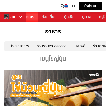
TH
เข้าสู่ระบบ
วงการเพลง
อ่าน
อาหาร
ท่องเที่ยว
ผู้หญิง
ดูดวง
ทรูไ
อาหาร
หน้าแรกอาหาร
รวมร้านอาหารอร่อย
บุฟเฟ่ต์
ร้านกา
เมนูไข่ญี่ปุ่น