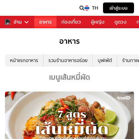
TH
เข้าสู่ระบบ
สารวงการเพลง
อ่าน
อาหาร
ท่องเที่ยว
ผู้หญิง
ดูดวง
ท
อาหาร
หน้าแรกอาหาร
รวมร้านอาหารอร่อย
บุฟเฟ่ต์
ร้านกา
เมนูเส้นหมี่ผัด