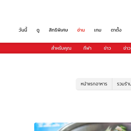
วันนี้
ดู
สิทธิพิเศษ
อ่าน
เกม
ตาตั้ง
สำหรับคุณ
กีฬา
ข่าว
ข่าว
หน้าแรกอาหาร
รวมร้า