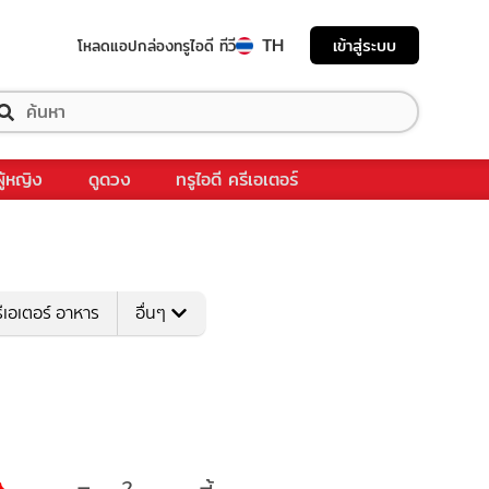
TH
เข้าสู่ระบบ
โหลดแอป
กล่องทรูไอดี ทีวี
ผู้หญิง
ดูดวง
ทรูไอดี ครีเอเตอร์
ีเอเตอร์ อาหาร
อื่นๆ