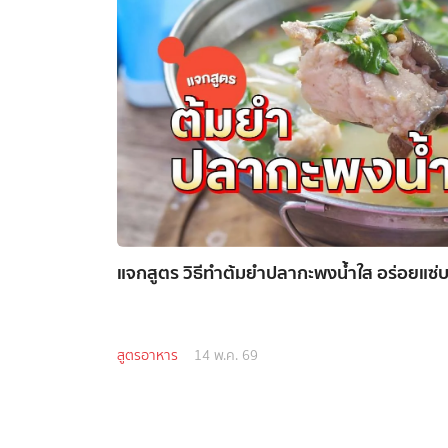
แจกสูตร วิธีทำต้มยำปลากะพงน้ำใส อร่อยแซ่บ ไ
สูตรอาหาร
14 พ.ค. 69