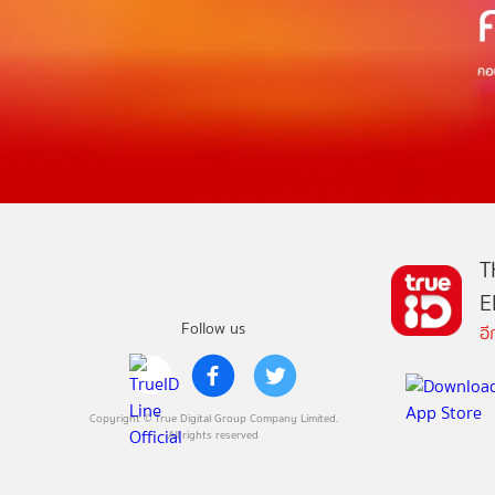
T
E
Follow us
อ
Copyright © True Digital Group Company Limited.
All rights reserved