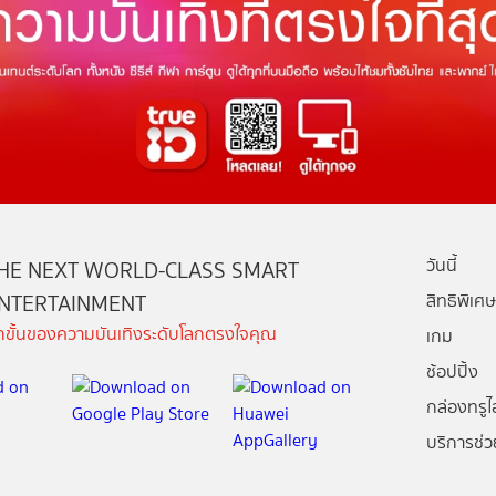
วันนี้
HE NEXT WORLD-CLASS SMART
NTERTAINMENT
สิทธิพิเศษ
ีกขั้นของความบันเทิงระดับโลกตรงใจคุณ
เกม
ช้อปปิ้ง
กล่องทรูไอ
บริการช่ว