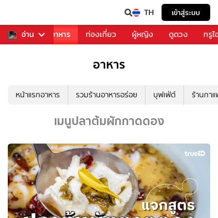
TH
เข้าสู่ระบบ
วงการเพลง
อ่าน
อาหาร
ท่องเที่ยว
ผู้หญิง
ดูดวง
ทรูไ
อาหาร
หน้าแรกอาหาร
รวมร้านอาหารอร่อย
บุฟเฟ่ต์
ร้านกา
เมนูปลาต้มผักกาดดอง