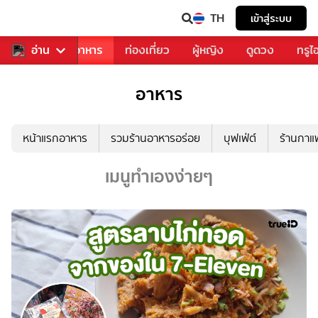
TH
เข้าสู่ระบบ
วงการเพลง
อ่าน
อาหาร
ท่องเที่ยว
ผู้หญิง
ดูดวง
ทรูไ
อาหาร
หน้าแรกอาหาร
รวมร้านอาหารอร่อย
บุฟเฟ่ต์
ร้านกา
เมนูทำเองง่ายๆ