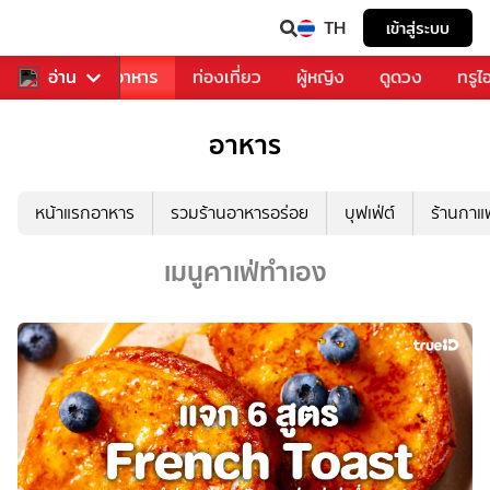
TH
เข้าสู่ระบบ
วงการเพลง
อ่าน
อาหาร
ท่องเที่ยว
ผู้หญิง
ดูดวง
ทรูไ
อาหาร
หน้าแรกอาหาร
รวมร้านอาหารอร่อย
บุฟเฟ่ต์
ร้านกา
เมนูคาเฟ่ทำเอง