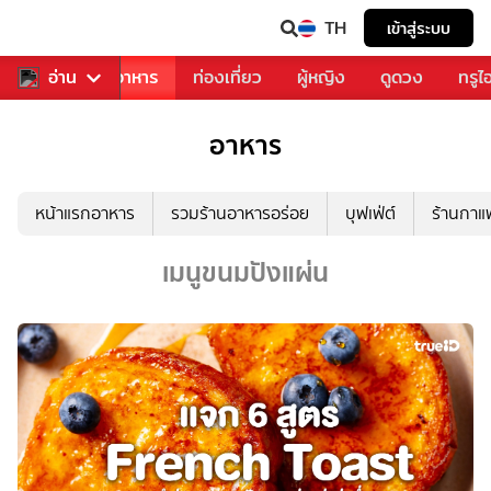
TH
เข้าสู่ระบบ
วงการเพลง
อ่าน
อาหาร
ท่องเที่ยว
ผู้หญิง
ดูดวง
ทรูไ
อาหาร
หน้าแรกอาหาร
รวมร้านอาหารอร่อย
บุฟเฟ่ต์
ร้านกา
เมนูขนมปังแผ่น