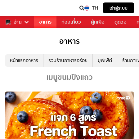
TH
เข้าสู่ระบบ
สารวงการเพลง
อ่าน
อาหาร
ท่องเที่ยว
ผู้หญิง
ดูดวง
ท
อาหาร
หน้าแรกอาหาร
รวมร้านอาหารอร่อย
บุฟเฟ่ต์
ร้านกา
เมนูขนมปังแถว