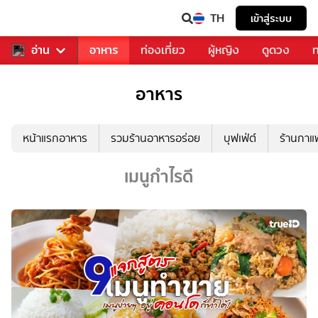
TH
เข้าสู่ระบบ
สารวงการเพลง
อ่าน
อาหาร
ท่องเที่ยว
ผู้หญิง
ดูดวง
ท
อาหาร
หน้าแรกอาหาร
รวมร้านอาหารอร่อย
บุฟเฟ่ต์
ร้านกา
เมนูกำไรดี