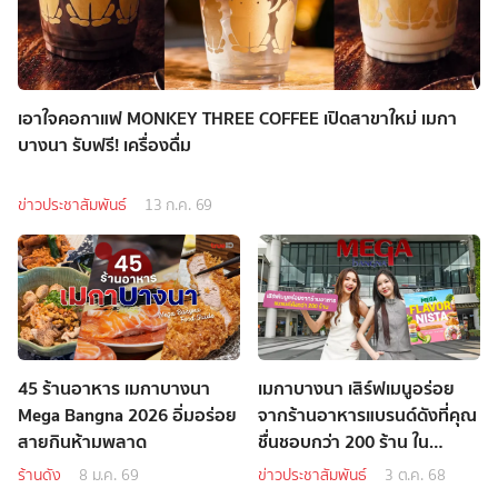
เอาใจคอกาแฟ MONKEY THREE COFFEE เปิดสาขาใหม่ เมกา
บางนา รับฟรี! เครื่องดื่ม
ข่าวประชาสัมพันธ์
13 ก.ค. 69
45 ร้านอาหาร เมกาบางนา
เมกาบางนา เสิร์ฟเมนูอร่อย
Mega Bangna 2026 อิ่มอร่อย
จากร้านอาหารแบรนด์ดังที่คุณ
สายกินห้ามพลาด
ชื่นชอบกว่า 200 ร้าน ใน
แคมเปญ 'MEGA
ร้านดัง
8 ม.ค. 69
ข่าวประชาสัมพันธ์
3 ต.ค. 68
FLAVORNISTA'