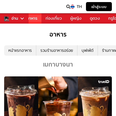
TH
เข้าสู่ระบบ
วงการเพลง
อ่าน
อาหาร
ท่องเที่ยว
ผู้หญิง
ดูดวง
ทรูไ
อาหาร
หน้าแรกอาหาร
รวมร้านอาหารอร่อย
บุฟเฟ่ต์
ร้านกา
เมกาบางนา