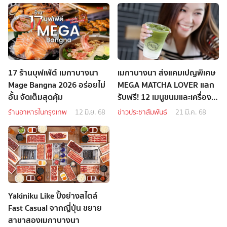
17 ร้านบุฟเฟ่ต์ เมกาบางนา
เมกาบางนา ส่งแคมเปญพิเศษ
Mage Bangna 2026 อร่อยไม่
MEGA MATCHA LOVER แลก
อั้น จัดเต็มสุดคุ้ม
รับฟรี! 12 เมนูขนมและเครื่อง
ดื่มมัทฉะ
ร้านอาหารในกรุงเทพ
12 มิ.ย. 68
ข่าวประชาสัมพันธ์
21 มี.ค. 68
Yakiniku Like ปิ้งย่างสไตล์
Fast Casual จากญี่ปุ่น ขยาย
สาขาสองเมกาบางนา