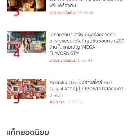
ฟรี! เครื่องดื่ม
3
ข่าวประชาสัมพันธ์
13 ก.ค. 69
เมกาบางนา เสิร์ฟเมนูอร่อยจากร้าน
อาหารแบรนด์ดังที่คุณชื่นชอบกว่า 200
ร้าน ในแคมเปญ 'MEGA
4
FLAVORNISTA'
ข่าวประชาสัมพันธ์
3 ต.ค. 68
Yakiniku Like ปิ้งย่างสไตล์ Fast
Casual จากญี่ปุ่น ขยายสาขาสองเมกา
5
บางนา
@Kitchen
19 มิ.ย. 65
แท็กยอดนิยม