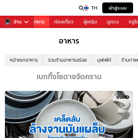
TH
เข้าสู่ระบบ
วงการเพลง
อ่าน
อาหาร
ท่องเที่ยว
ผู้หญิง
ดูดวง
ทรูไ
อาหาร
หน้าแรกอาหาร
รวมร้านอาหารอร่อย
บุฟเฟ่ต์
ร้านกา
เบกกิ้งโซดาขจัดคราบ