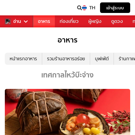
TH
เข้าสู่ระบบ
สารวงการเพลง
อ่าน
อาหาร
ท่องเที่ยว
ผู้หญิง
ดูดวง
ท
อาหาร
หน้าแรกอาหาร
รวมร้านอาหารอร่อย
บุฟเฟ่ต์
ร้านกา
เทศกาลไหว้บ๊ะจ่าง