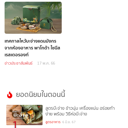
เทศกาลไหว้บะจ่างแดนมังกร
จากห้องอาหาร พาโกด้า ไชนีส
เรสเตอรองท์
ข่าวประชาสัมพันธ์
17 พ.ค. 66
ยอดนิยมในตอนนี้
สูตรบ๊ะจ่าง ข้าวนุ่ม เครื่องแน่น อร่อยทำ
ง่าย พร้อม วิธีห่อบ๊ะจ่าง
1
สูตรอาหาร
6 มิ.ย. 67