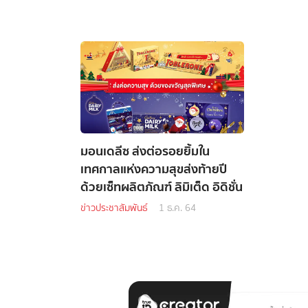
มอนเดลีซ ส่งต่อรอยยิ้มใน
เทศกาลแห่งความสุขส่งท้ายปี
ด้วยเซ็ทผลิตภัณฑ์ ลิมิเต็ด อิดิชั่น
ข่าวประชาสัมพันธ์
1 ธ.ค. 64