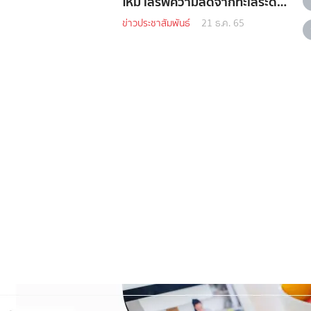
ใหม่ เสิร์ฟความสดจากทะเลระดับ
พรีเมียม
ข่าวประชาสัมพันธ์
21 ธ.ค. 65