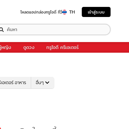
TH
เข้าสู่ระบบ
โหลดแอป
กล่องทรูไอดี ทีวี
ผู้หญิง
ดูดวง
ทรูไอดี ครีเอเตอร์
ีเอเตอร์ อาหาร
อื่นๆ