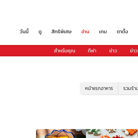
วันนี้
ดู
สิทธิพิเศษ
อ่าน
เกม
ตาตั้ง
สำหรับคุณ
กีฬา
ข่าว
ข่าว
หน้าแรกอาหาร
รวมร้า