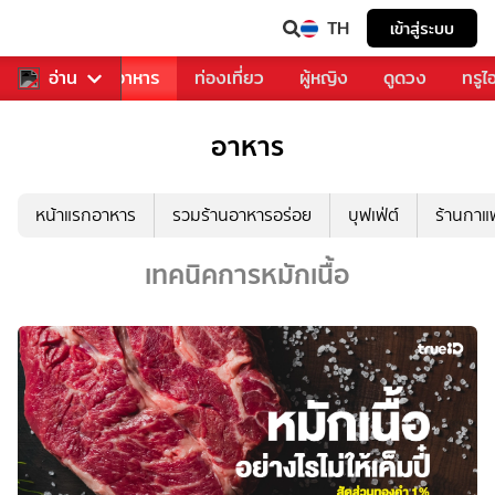
TH
เข้าสู่ระบบ
วงการเพลง
อ่าน
อาหาร
ท่องเที่ยว
ผู้หญิง
ดูดวง
ทรูไ
อาหาร
หน้าแรกอาหาร
รวมร้านอาหารอร่อย
บุฟเฟ่ต์
ร้านกา
เทคนิคการหมักเนื้อ