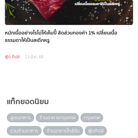
หมักเนื้ออย่างไรไม่ให้เค็มปี๋ สัดส่วนทองคำ 1% เปลี่ยนเนื้อ
ธรรมดาให้เป็นสเต๊กหรู
ฟู้ด ทิปส์
13 มี.ค. 69
แท็กยอดนิยม
สูตรอาหาร
ร้านอาหารกรุงเทพ
กรุงเทพ
รวมร้านอาหาร
ร้านอาหารใกล้ฉัน
ฟู้ดทิปส์