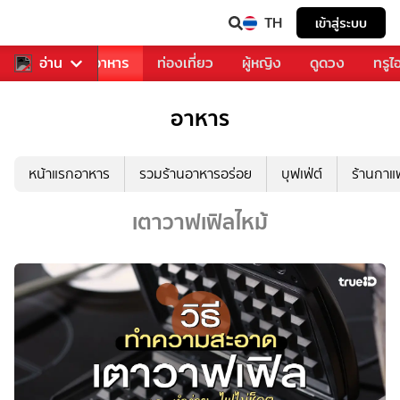
TH
เข้าสู่ระบบ
วงการเพลง
อ่าน
อาหาร
ท่องเที่ยว
ผู้หญิง
ดูดวง
ทรูไ
อาหาร
หน้าแรกอาหาร
รวมร้านอาหารอร่อย
บุฟเฟ่ต์
ร้านกา
เตาวาฟเฟิลไหม้