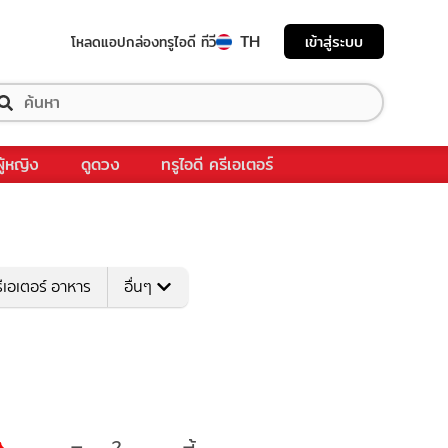
TH
เข้าสู่ระบบ
โหลดแอป
กล่องทรูไอดี ทีวี
ผู้หญิง
ดูดวง
ทรูไอดี ครีเอเตอร์
ีเอเตอร์ อาหาร
อื่นๆ