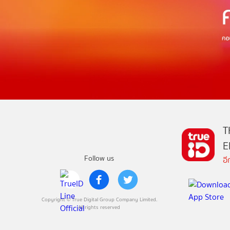
T
E
Follow us
อ
Copyright © True Digital Group Company Limited.
All rights reserved