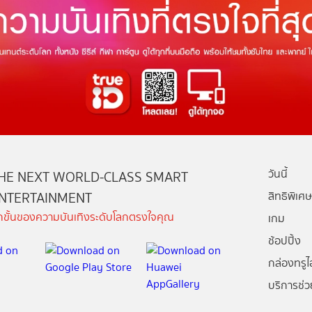
วันนี้
HE NEXT WORLD-CLASS SMART
NTERTAINMENT
สิทธิพิเศษ
ีกขั้นของความบันเทิงระดับโลกตรงใจคุณ
เกม
ช้อปปิ้ง
กล่องทรูไอ
บริการช่ว