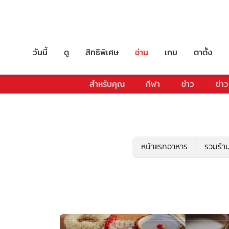
วันนี้
ดู
สิทธิพิเศษ
อ่าน
เกม
ตาตั้ง
สำหรับคุณ
กีฬา
ข่าว
ข่าว
หน้าแรกอาหาร
รวมร้า