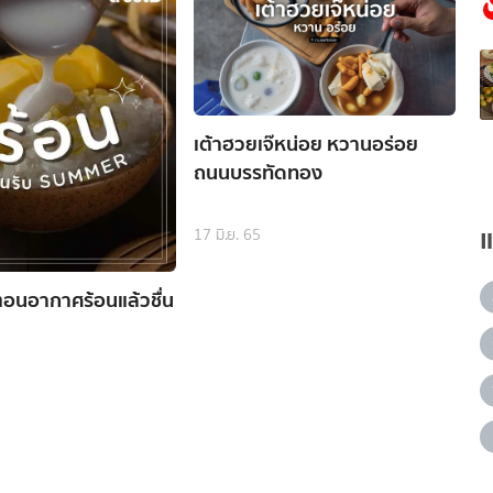
เต้าฮวยเจ๊หน่อย หวานอร่อย
ถนนบรรทัดทอง
17 มิ.ย. 65
นตอนอากาศร้อนแล้วชื่น