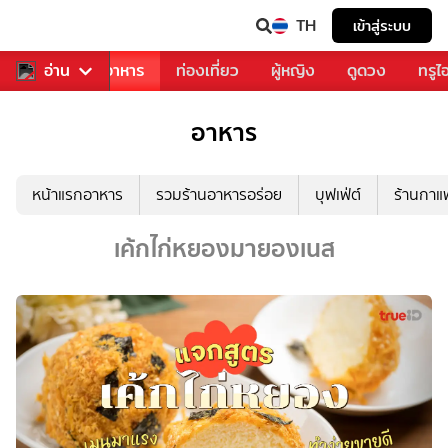
TH
เข้าสู่ระบบ
วงการเพลง
อ่าน
อาหาร
ท่องเที่ยว
ผู้หญิง
ดูดวง
ทรูไ
อาหาร
หน้าแรกอาหาร
รวมร้านอาหารอร่อย
บุฟเฟ่ต์
ร้านกา
เค้กไก่หยองมายองเนส