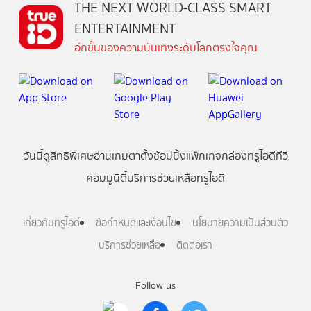
THE NEXT WORLD-CLASS SMART
ENTERTAINMENT
อีกขั้นของความบันเทิงระดับโลกตรงใจคุณ
วันนี้
ดู
สิทธิพิเศษ
อ่าน
เกม
ตาตั้ง
ช้อปปิ้ง
แพ็กเกจ
กล่องทรูไอดีทีวี
คอมมูนิตี้
บริการช่วยเหลือทรูไอดี
เกี่ยวกับทรูไอดี
ข้อกำหนดและเงื่อนไข
นโยบายความเป็นส่วนตัว
บริการช่วยเหลือ
ติดต่อเรา
Follow us