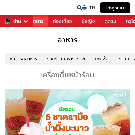
TH
เข้าสู่ระบบ
วงการเพลง
อ่าน
อาหาร
ท่องเที่ยว
ผู้หญิง
ดูดวง
ทรูไ
อาหาร
หน้าแรกอาหาร
รวมร้านอาหารอร่อย
บุฟเฟ่ต์
ร้านกา
เครื่องดื่มหน้าร้อน